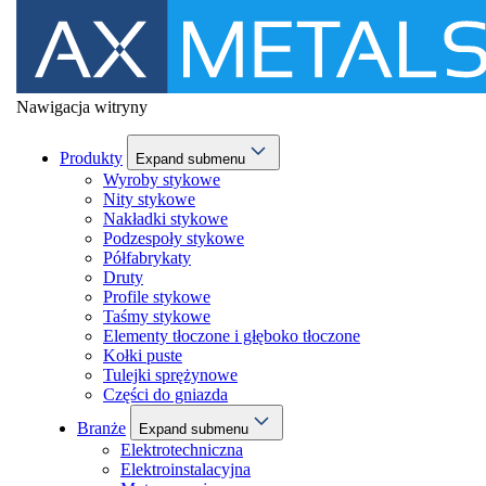
Nawigacja witryny
Produkty
Expand submenu
Wyroby stykowe
Nity stykowe
Nakładki stykowe
Podzespoły stykowe
Półfabrykaty
Druty
Profile stykowe
Taśmy stykowe
Elementy tłoczone i głęboko tłoczone
Kołki puste
Tulejki sprężynowe
Części do gniazda
Branże
Expand submenu
Elektrotechniczna
Elektroinstalacyjna