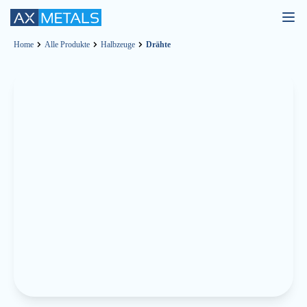
ÖF
SIE
Home
Alle Produkte
Halbzeuge
Drähte
DA
MO
ME