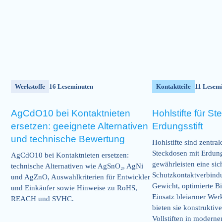
Werkstoffe
16 Leseminuten
Kontaktteile
11 Lesem
AgCdO10 bei Kontaktnieten
Hohlstifte für S
ersetzen: geeignete Alternativen
Erdungsstift
und technische Bewertung
Hohlstifte sind zentral
Steckdosen mit Erdung
AgCdO10 bei Kontaktnieten ersetzen:
gewährleisten eine sic
technische Alternativen wie AgSnO₂, AgNi
Schutzkontaktverbind
und AgZnO, Auswahlkriterien für Entwickler
Gewicht, optimierte B
und Einkäufer sowie Hinweise zu RoHS,
Einsatz bleiarmer Wer
REACH und SVHC.
bieten sie konstruktiv
Vollstiften in moderne